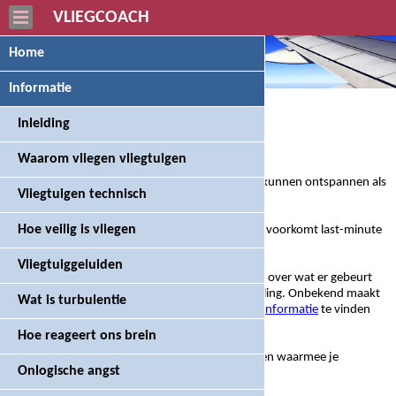
VLIEGCOACH
Home
Informatie
Inleiding
Inleiding
Waarom vliegen vliegtuigen
Je kunt zelf een aantal dingen doen om beter te kunnen ontspannen als
Vliegtuigen technisch
je op vliegreis gaat.
Hoe veilig is vliegen
Plan je
voorbereidingen
zo goed mogelijk in. Dat voorkomt last-minute
stress.
Vliegtuiggeluiden
Hoewel het misschien een open deur is, is kennis over wat er gebeurt
tijdens het vliegen een grote bron van geruststelling. Onbekend maakt
Wat is turbulentie
namelijk onbemind. Daarom is op deze site veel
informatie
te vinden
over vliegen en wat daarmee te maken heeft.
Hoe reageert ons brein
Voor en tijdens je vliegreis kan je
oefeningen
doen waarmee je
Onlogische angst
spanning in je spieren
kunt verminderen.