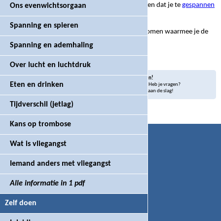
Ook is een
oefening
opgenomen om te voorkomen dat je te
gespannen
Ons evenwichtsorgaan
adem haalt
.
Spanning en spieren
Tot slot is hier ook nog een
beenoefening
opgenomen waarmee je de
kans op trombose
vermindert
Spanning en ademhaling
Over lucht en luchtdruk
Help ons deze website te verbeteren!
Eten en drinken
Mis je iets op deze website? Is iets niet duidelijk? Heb je vragen?
Zeg het via ons
help-ons formulier
en we gaan aan de slag!
Tijdverschil (jetlag)
Kans op trombose
BEDRIJFSGEGEVENS
Wat is vliegangst
Naam:
CaCoach
KvK: 51626519
Iemand anders met vliegangst
Disclaimer
Voorwaarden
Alle informatie in 1 pdf
Zelf doen
CONTACT
info@vliegcoach.nl