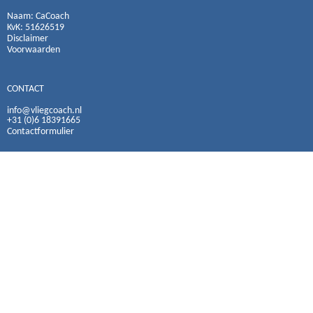
Naam:
CaCoach
KvK: 51626519
Disclaimer
Voorwaarden
CONTACT
info@vliegcoach.nl
+31 (0)6 18391665
Contactformulier