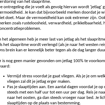
erstoring van het slaapritme.
e ontregeling die je voelt als gevolg hiervan wordt 'jetla
ermoeidheid. Je kan dat bijvoorbeeld merken doordat je wi
iet doet. Maar de vermoeidheid kan ook extremer zijn. Ook 
erken zoals rusteloosheid, verwardheid, prikkelbaarheid, 
oncentratieproblemen.
n het algemeen heb je meer last van jetlag als het slaapritm
ls het slaapritme wordt verlengd (als je naar het westen reis
ns brein kan er kennelijk beter tegen als de dag langer duur
r is nog geen manier gevonden om jetlag 100% te voorkome
aard:
Vermijd stress voordat je gaat vliegen. Als je je om w
vliegen zal dit je jetlag erger maken.
Pas je slaaptijden aan. Een aantal dagen voordat je op r
steeds met een half uur tot een uur per dag. Reis je naa
naar het oosten, ga dan steeds vroeger naar bed. Je li
slaaptijden op de plaats van bestemming.