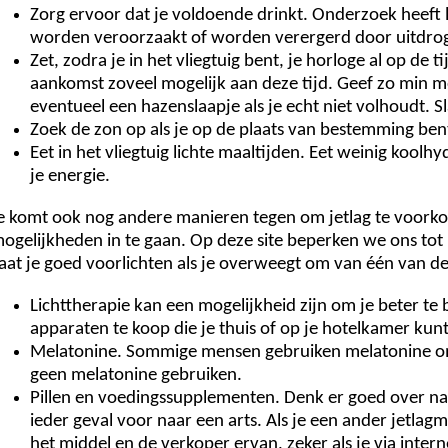
Zorg ervoor dat je voldoende drinkt. Onderzoek heeft l
worden veroorzaakt of worden verergerd door uitdrogi
Zet, zodra je in het vliegtuig bent, je horloge al op de 
aankomst zoveel mogelijk aan deze tijd. Geef zo min mo
eventueel een hazenslaapje als je echt niet volhoudt. S
Zoek de zon op als je op de plaats van bestemming bent. 
Eet in het vliegtuig lichte maaltijden. Eet weinig koolh
je energie.
e komt ook nog andere manieren tegen om jetlag te voorko
ogelijkheden in te gaan. Op deze site beperken we ons to
aat je goed voorlichten als je overweegt om van één van d
Lichttherapie kan een mogelijkheid zijn om je beter te 
apparaten te koop die je thuis of op je hotelkamer kun
Melatonine. Sommige mensen gebruiken melatonine om
geen melatonine gebruiken.
Pillen en voedingssupplementen. Denk er goed over na o
ieder geval voor naar een arts. Als je een ander jetlagm
het middel en de verkoper ervan, zeker als je via intern