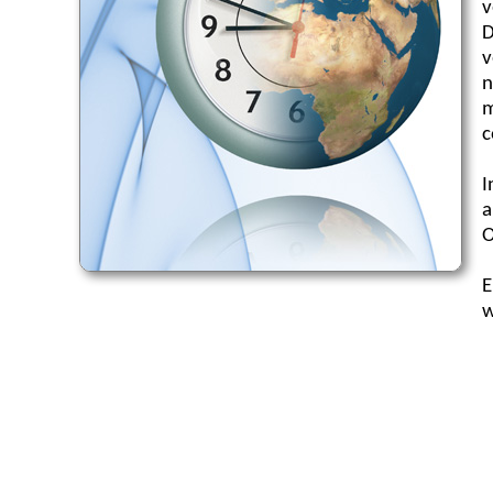
v
D
v
n
m
c
I
a
O
E
w