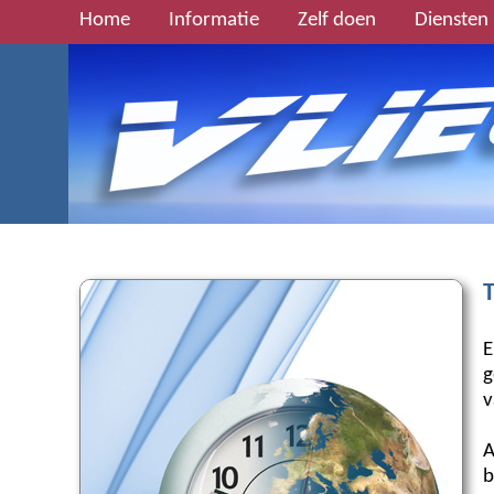
Home
Informatie
Zelf doen
Diensten
T
E
g
v
A
b