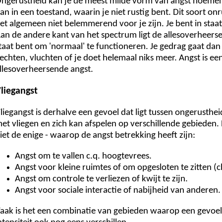
ngerustheid kan je de meest milde vorm van angst noemen. 
an in een toestand, waarin je niet rustig bent. Dit soort on
et algemeen niet belemmerend voor je zijn. Je bent in staa
an de andere kant van het spectrum ligt de allesoverheersend
taat bent om 'normaal' te functioneren. Je gedrag gaat dan ov
echten, vluchten of je doet helemaal niks meer. Angst is ee
llesoverheersende angst.
liegangst
liegangst is derhalve een gevoel dat ligt tussen ongerusthe
et vliegen en zich kan afspelen op verschillende gebiede
iet de enige - waarop de angst betrekking heeft zijn:
Angst om te vallen c.q. hoogtevrees.
Angst voor kleine ruimtes of om opgesloten te zitten (c
Angst om controle te verliezen of kwijt te zijn.
Angst voor sociale interactie of nabijheid van anderen.
aak is het een combinatie van gebieden waarop een gevoel