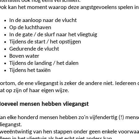
ntensiteit ook nog eens verschillen.
ok kan het moment waarop deze angstgevoelens spelen inv
In de aanloop naar de vlucht
Op de luchthaven
In de gate / de slurf naar het vliegtuig
Tijdens de start / het opstijgen
Gedurende de vlucht
Boven water
Tijdens de landing / het dalen
Tijdens het taxiën
ortom, de ene vliegangst is zeker de andere niet. Iedereen d
at op zijn of haar eigen wijze.
oeveel mensen hebben vliegangst
an elke honderd mensen hebben zo'n vijfendertig (!) mens
liegangst.
weeëntwintig van hen stappen onder geen enkele voorwaard