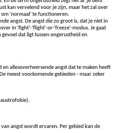
En de term ongerustheid zegt het al: je bent
rust kan vervelend voor je zijn, maar het zal over
t om 'normaal' te functioneren.
e angst. De angst die zo groot is, dat je niet in
er in 'fight'-'flight'-or-'freeze'-modus. Je gaat
n gevoel dat ligt tussen ongerustheid en
id en allesoverheersende angst dat te maken heeft
n. De meest voorkomende gebieden - maar zeker
laustrofobie).
 van angst wordt ervaren. Per gebied kan de