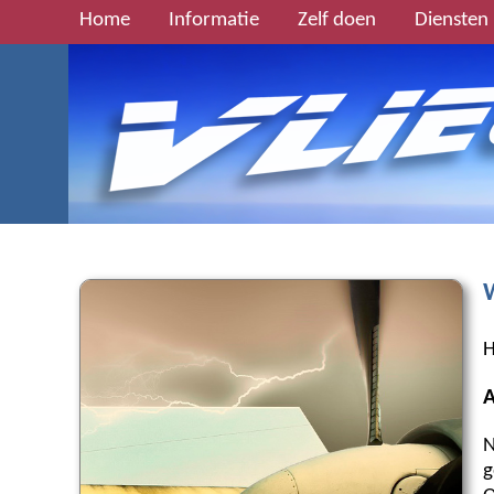
Home
Informatie
Zelf doen
Diensten
W
H
A
N
g