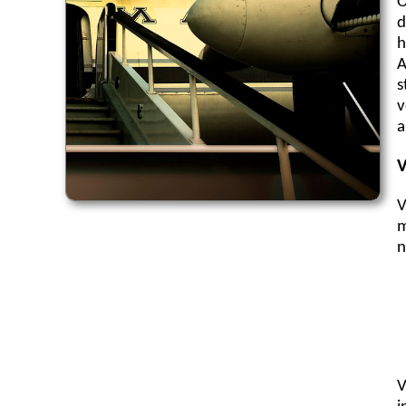
O
d
h
A
s
v
a
V
V
m
n
V