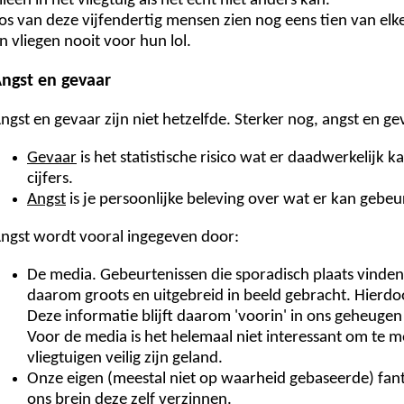
lleen in het vliegtuig als het echt niet anders kan.
os van deze vijfendertig mensen zien nog eens tien van el
n vliegen nooit voor hun lol.
ngst en gevaar
ngst en gevaar zijn niet hetzelfde. Sterker nog, angst en 
Gevaar
is het statistische risico wat er daadwerkelijk 
cijfers.
Angst
is je persoonlijke beleving over wat er kan gebeu
ngst wordt vooral ingegeven door:
De media. Gebeurtenissen die sporadisch plaats vinden
daarom groots en uitgebreid in beeld gebracht. Hierdo
Deze informatie blijft daarom 'voorin' in ons geheugen 
Voor de media is het helemaal niet interessant om te 
vliegtuigen veilig zijn geland.
Onze eigen (meestal niet op waarheid gebaseerde) fant
ons brein deze zelf verzinnen.