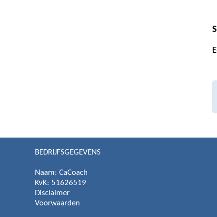
S
E
BEDRIJFSGEGEVENS
Naam:
CaCoach
KvK: 51626519
Disclaimer
Voorwaarden