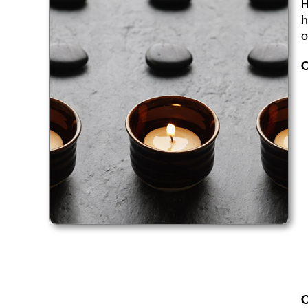
H
h
o
O
O